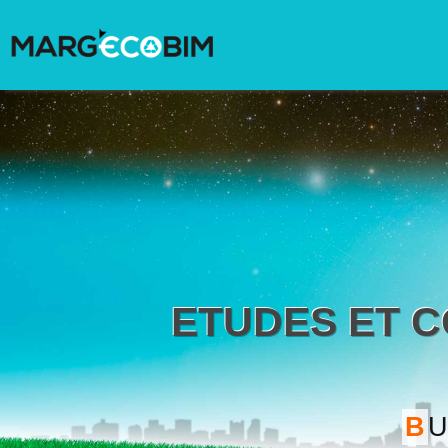
ETUDES ET 
B
U