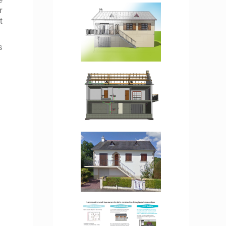
r
t
s