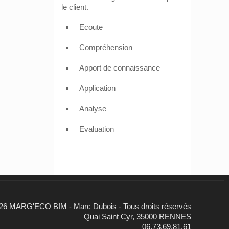
le client.
Ecoute
Compréhension
Apport de connaissance
Application
Analyse
Evaluation
26 MARG'ECO BIM - Marc Dubois - Tous droits réservés
Quai Saint Cyr, 35000 RENNES
06.73.69.81.61