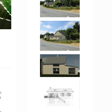
u
r
e